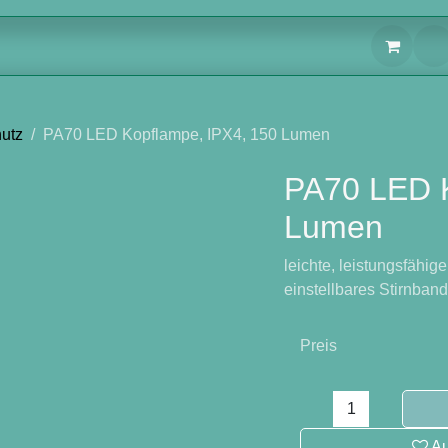
fschutz
PA70 LED Kopflampe, IPX4, 150 Lumen
PA70 LED K
Lumen
leichte, leistungsfäh
aufladbar) einstellba
Preis
Au