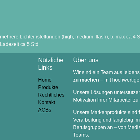
mehrere Lichteinstellungen (high, medium, flash), b. max c
USB aufladbar, Ladezeit ca 5 Std
Nützliche
Über uns
Links
Wir sind ein Team aus leide
Home
besser zu machen
– mit ho
Produkte
Unsere Lösungen unterstützen
Rechtliches
die Motivation Ihrer Mitarb
Kontakt
aus
.
AGBs
Unsere Markenprodukte si
und Verarbeitung und langle
Berufsgruppen an – von Med