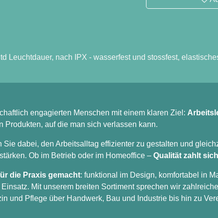
a 4 Std Leuchtdauer, nach IPX - wasserfest und stossfest, e
nschaftlich engagierten Menschen mit einem klaren Ziel:
Ar
chwertigen Produkten, auf die man sich verlassen kann.
 Sie dabei, den Arbeitsalltag effizienter zu gestalten und 
eiter zu stärken. Ob im Betrieb oder im Homeoffice –
Qualitä
nd
für die Praxis gemacht
: funktional im Design, komfortab
big im Einsatz. Mit unserem breiten Sortiment sprechen wi
izin und Pflege über Handwerk, Bau und Industrie bis hin