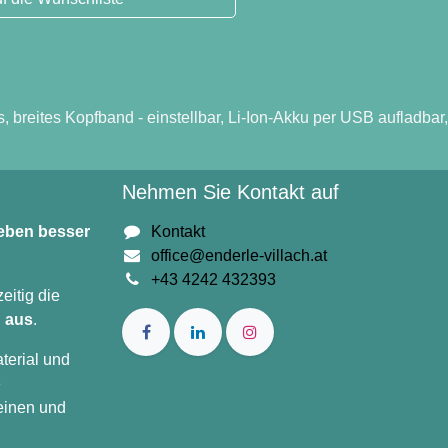
lastisches, breites Kopfband - einstellbar, Li-Ion-Akku per
Nehmen Sie Kontakt auf
beitsleben
Kontakt
office@enderle-villach.at
+43 4242 432393
gleichzeitig
t zahlt sich
el in Material
r zahlreiche
 zu Vereinen