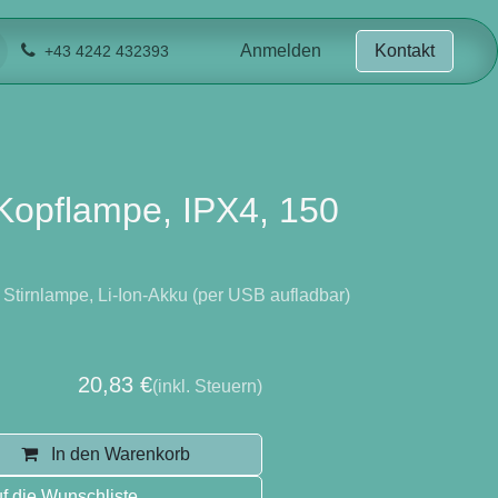
Anmelden
Kontakt
+43 4242 432393
opflampe, IPX4, 150
ige Stirnlampe, Li-Ion-Akku (per USB
res Stirnband
20,83
€
(inkl. Steuern)
In den Warenkorb
f die Wunschliste