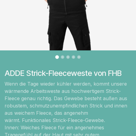
ADDE Strick-Fleeceweste von FHB
Wenn die Tage wieder kühler werden, kommt unsere
wärmende Arbeitsweste aus hochwertigem Strick-
Fleece genau richtig. Das Gewebe besteht außen aus
robustem, schmutzunempfindlichen Strick und innen
aus weichem Fleece, das angenehm
wärmt. Funktionales Strick-Fleece-Gewebe.
Innen: Weiches Fleece für ein angenehmes
Tragegefühl auf der Haut mit sehr gutem