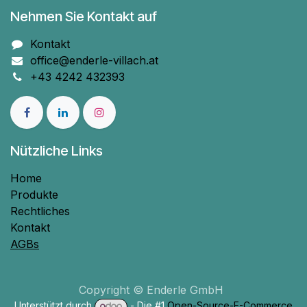
Nehmen Sie Kontakt auf
Kontakt
office@enderle-villach.at
+43 4242 432393
Nützliche Links
Home
Produkte
Rechtliches
Kontakt
AGBs
Copyright © Enderle GmbH
Unterstützt durch
- Die #1
Open-Source-E-Commerce