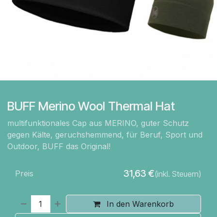
BUFF Merino Wool Thermal Hat
multifunktionales Cap aus MERINO, guter Schutz
gegen Kälte, geruchshemmend, für Beruf, Sport und
Outdoor, BUFF das Original!
31,63
€
Preis
(inkl. Steuern)
In den Warenkorb