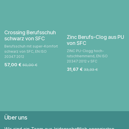
Crossing Berufsschuh
Zinc Berufs-Clog aus PU
schwarz von SFC
von SFC
Berufsschuh mit super-Komfort
ZINC PU-Clogg hoch-
schwarz von SFC, EN ISO
rutschhemmend, EN ISO
20347:2012
20347:2012 v SFC
57,00
€
60,00
€
31,67
€
33,33
€
Über uns
Wir sind ein Team aus leidenschaftlich engagierten