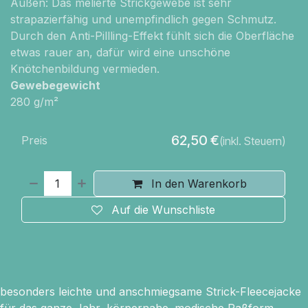
Außen: Das melierte Strickgewebe ist sehr
strapazierfähig und unempfindlich gegen Schmutz.
Durch den Anti-Pillling-Effekt fühlt sich die Oberfläche
etwas rauer an, dafür wird eine unschöne
Knötchenbildung vermieden.
Gewebegewicht
280 g/m²
62,50
€
Preis
(inkl. Steuern)
In den Warenkorb
Auf die Wunschliste
besonders leichte und anschmiegsame Strick-Fleecejacke
für das ganze Jahr, körpernahe. modische Paßform,