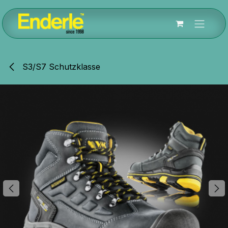
Zum Inhalt springen
S3/S7 Schutzklasse