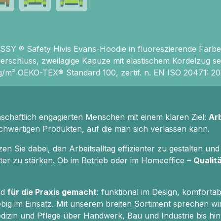
SY ® Safety Hivis Evans-Hoodie in fluoreszierende Farben 
verschluss, zweilagige Kapuze mit elastischem Kordelzug 
/m² OEKO-TEX® Standard 100, zertif. n. EN ISO 20471: 201
nschaftlich engagierten Menschen mit einem klaren Ziel:
Ar
chwertigen Produkten, auf die man sich verlassen kann.
 Sie dabei, den Arbeitsalltag effizienter zu gestalten und 
eiter zu stärken. Ob im Betrieb oder im Homeoffice –
Qualitä
nd
für die Praxis gemacht
: funktional im Design, komfortab
big im Einsatz. Mit unserem breiten Sortiment sprechen wi
izin und Pflege über Handwerk, Bau und Industrie bis hin