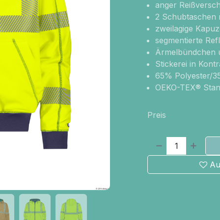
anger Reißversch
2 Schubtaschen m
zweilagige Kapuz
segmentierte Ref
Ärmelbündchen u
Stickerei in Kont
65% Polyester/3
OEKO-TEX® Stan
Preis
Au