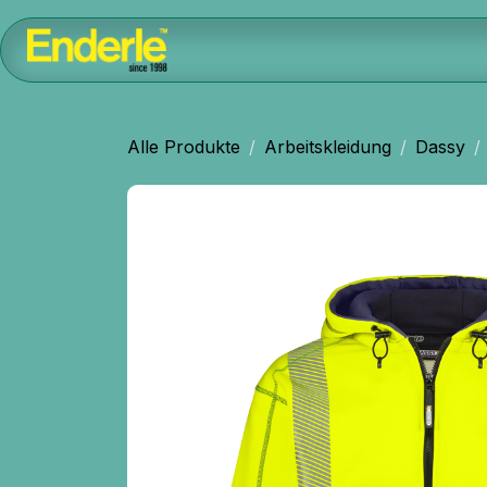
Zum Inhalt springen
Home
Kontakt
Shop
AGB
Alle Produkte
Arbeitskleidung
Dassy