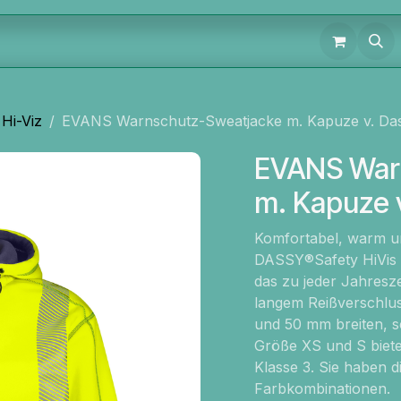
Hi-Viz
EVANS Warnschutz-Sweatjacke m. Kapuze v. Da
EVANS War
m. Kapuze 
Komfortabel, warm un
DASSY®Safety HiVis E
das zu jeder Jahresze
langem Reißverschlus
und 50 mm breiten, se
Größe XS und S biete
Klasse 3. Sie haben 
Farbkombinationen.