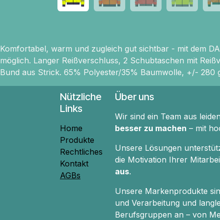
Komfortabel, warm und zugleich gut sichtbar - mit dem DAS
möglich. Langer Reißverschluss, 2 Schubtaschen mit Reiß
Bund aus Strick. 65% Polyester/35% Baumwolle, +/- 280 g
Nützliche
Über uns
Links
Wir sind ein Team aus leide
Home
besser zu machen
– mit ho
Produkte
Unsere Lösungen unterstützen
Rechtliches
die Motivation Ihrer Mitarb
Kontakt
aus
.
AGBs
Unsere Markenprodukte si
und Verarbeitung und langle
Berufsgruppen an – von Med