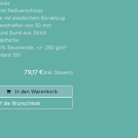
luss
it Reißverschluss
e mit elastischem Kordelzug
lexstreifen von 50 mm
nd Bund aus Strick
rastfarbe
5% Baumwolle, +/- 280 g/m²
dard 100
79,17
€
(inkl. Steuern)
In den Warenkorb
f die Wunschliste