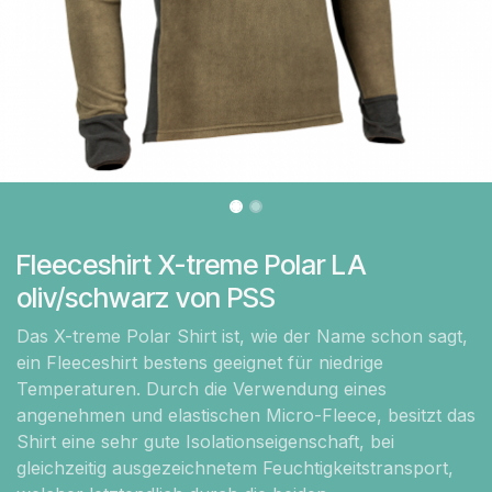
Fleeceshirt X-treme Polar LA
oliv/schwarz von PSS
Das X-treme Polar Shirt ist, wie der Name schon sagt,
ein Fleeceshirt bestens geeignet für niedrige
Temperaturen. Durch die Verwendung eines
angenehmen und elastischen Micro-Fleece, besitzt das
Shirt eine sehr gute Isolationseigenschaft, bei
gleichzeitig ausgezeichnetem Feuchtigkeitstransport,