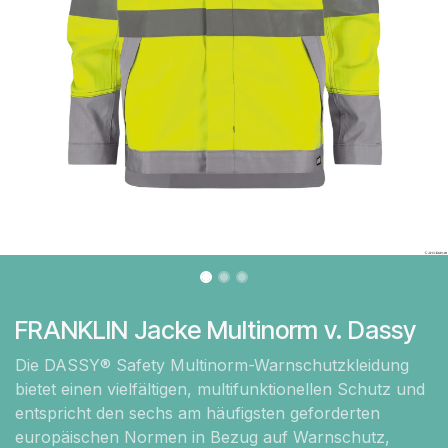
FRANKLIN Jacke Multinorm v. Dassy
Die DASSY® Safety Multinorm-Warnschutzkleidung
bietet einen vielfältigen, multifunktionellen Schutz und
entspricht den sechs am häufigsten geforderten
europäischen Normen in Bezug auf Warnschutz,