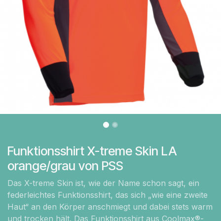
Funktionsshirt X-treme Skin LA
orange/grau von PSS
Das X-treme Skin ist, wie der Name schon sagt, ein
federleichtes Funktionsshirt, das sich „wie eine zweite
Haut“ an den Körper anschmiegt und dabei stets warm
und trocken hält. Das Funktionsshirt aus Coolmax®-