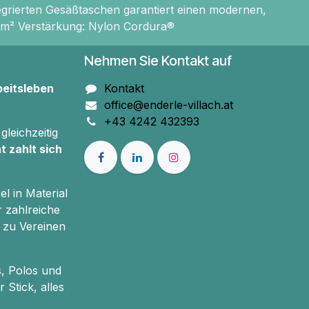
egrierten Gesäßtaschen garantiert einen modernen,
/m² Verstärkung: Nylon Cordura®
Nehmen Sie Kontakt auf
beitsleben
Kontakt
office@enderle-villach.at
+43 4242 432393
gleichzeitig
t zahlt sich
el in Material
r zahlreiche
 zu Vereinen
s, Polos und
 Stick, alles