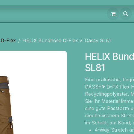
D-Flex
HELIX Bundhose D-Flex v. Dassy SL81
HELIX Bund
SL81
Eine praktische, beque
DASSY® D-FX Flex Hel
Recyclingpolyester. 
Sie Ihr Material imme
eine gute Passform un
mechanischem Stretc
im Schritt, am Bund,
4-Way Stretch an