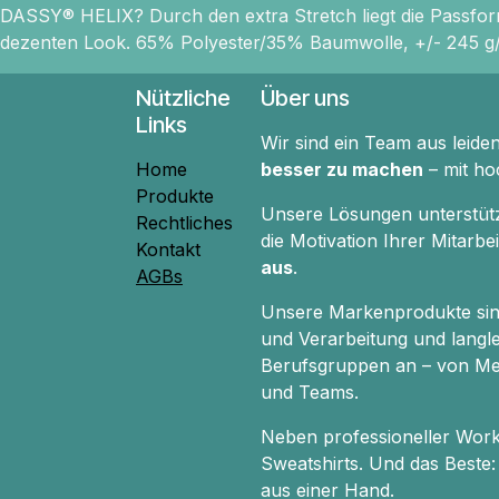
DASSY® HELIX? Durch den extra Stretch liegt die Passform
dezenten Look. 65% Polyester/35% Baumwolle, +/- 245 g/
Nützliche
Über uns
Links
Wir sind ein Team aus leide
Home
besser zu machen
– mit ho
Produkte
Unsere Lösungen unterstützen
Rechtliches
die Motivation Ihrer Mitarb
Kontakt
aus
.
AGBs
Unsere Markenprodukte si
und Verarbeitung und langle
Berufsgruppen an – von Med
und Teams.
Neben professioneller Wor
Sweatshirts. Und das Beste
aus einer Hand.