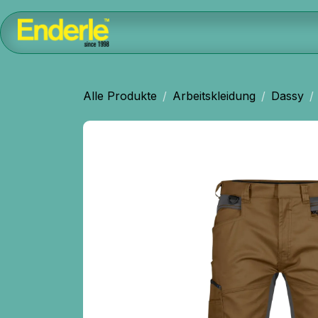
Zum Inhalt springen
Home
Kontakt
Shop
AGB
Alle Produkte
Arbeitskleidung
Dassy