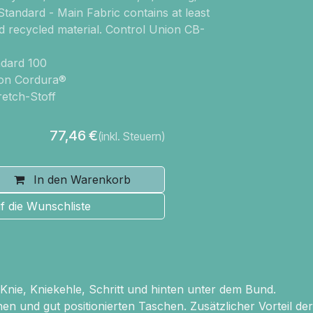
tandard - Main Fabric contains at least
d recycled material. Control Union CB-
dard 100
lon Cordura®
etch-Stoff
77,46
€
(inkl. Steuern)
In den Warenkorb
f die Wunschliste
nie, Kniekehle, Schritt und hinten unter dem Bund.
en und gut positionierten Taschen. Zusätzlicher Vorteil der