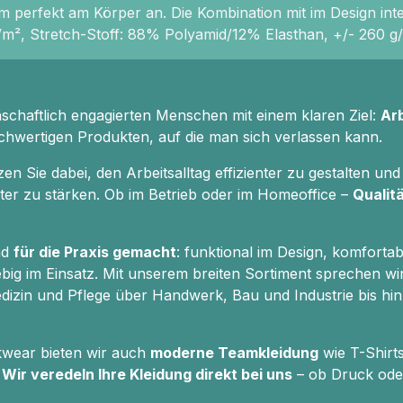
 perfekt am Körper an. Die Kombination mit im Design int
m², Stretch-Stoff: 88% Polyamid/12% Elasthan, +/- 260 g
nschaftlich engagierten Menschen mit einem klaren Ziel:
Ar
chwertigen Produkten, auf die man sich verlassen kann.
 Sie dabei, den Arbeitsalltag effizienter zu gestalten und 
eiter zu stärken. Ob im Betrieb oder im Homeoffice –
Qualitä
nd
für die Praxis gemacht
: funktional im Design, komfortab
big im Einsatz. Mit unserem breiten Sortiment sprechen wi
izin und Pflege über Handwerk, Bau und Industrie bis hin
kwear bieten wir auch
moderne Teamkleidung
wie T-Shirt
:
Wir veredeln Ihre Kleidung direkt bei uns
– ob Druck oder