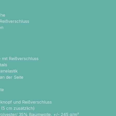
che
Reißverschluss
en
e mit Reißverschluss
ails
enelastik
an der Seite
te
sknopf und Reißverschluss
(5 cm zusätzlich)
olyester/ 35% Baumwolle, +/- 245 g/m²