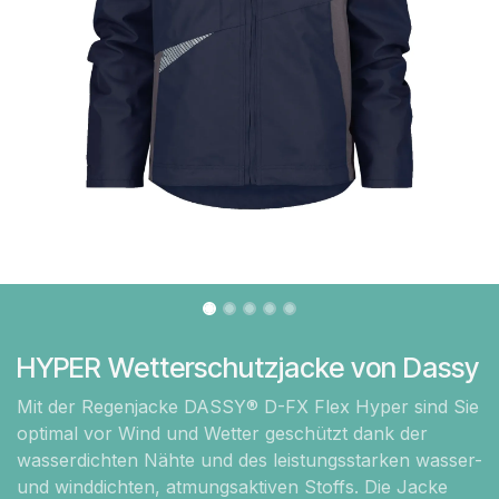
HYPER Wetterschutzjacke von Dassy
Mit der Regenjacke DASSY® D-FX Flex Hyper sind Sie
optimal vor Wind und Wetter geschützt dank der
wasserdichten Nähte und des leistungsstarken wasser-
und winddichten, atmungsaktiven Stoffs. Die Jacke