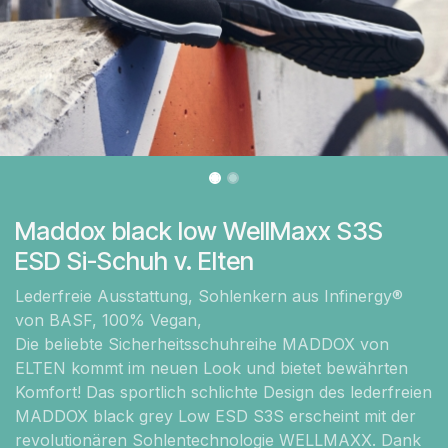
Maddox black low WellMaxx S3S
ESD Si-Schuh v. Elten
Lederfreie Ausstattung, Sohlenkern aus Infinergy®
von BASF, 100% Vegan,
Die beliebte Sicherheitsschuhreihe MADDOX von
ELTEN kommt im neuen Look und bietet bewährten
Komfort! Das sportlich schlichte Design des lederfreien
MADDOX black grey Low ESD S3S erscheint mit der
revolutionären Sohlentechnologie WELLMAXX. Dank