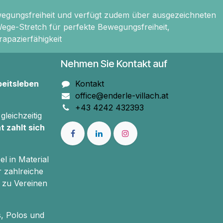
wegungsfreiheit und verfügt zudem über ausgezeichneten
ege-Stretch für perfekte Bewegungsfreiheit,
apazierfähigkeit
Nehmen Sie Kontakt auf
beitsleben
Kontakt
office@enderle-villach.at
+43 4242 432393
gleichzeitig
t zahlt sich
el in Material
r zahlreiche
 zu Vereinen
s, Polos und