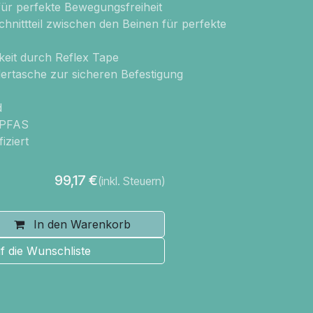
ür perfekte Bewegungsfreiheit
hnittteil zwischen den Beinen für perfekte
keit durch Reflex Tape
ertasche zur sicheren Befestigung
d
 PFAS
iziert
99,17
€
(inkl. Steuern)
In den Warenkorb
f die Wunschliste