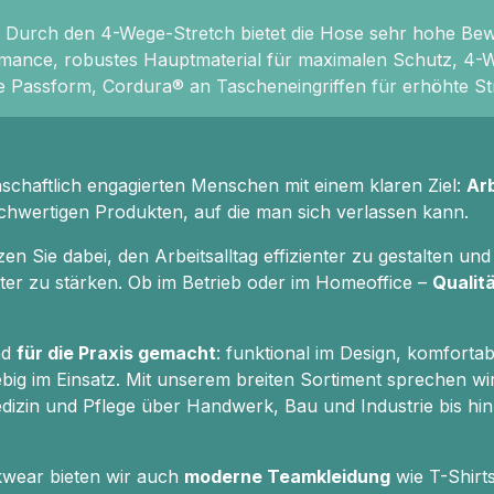
. Durch den 4-Wege-Stretch bietet die Hose sehr hohe Be
rmance, robustes Hauptmaterial für maximalen Schutz, 4-W
e Passform, Cordura® an Tascheneingriffen für erhöhte Str
nschaftlich engagierten Menschen mit einem klaren Ziel:
Ar
chwertigen Produkten, auf die man sich verlassen kann.
 Sie dabei, den Arbeitsalltag effizienter zu gestalten und 
eiter zu stärken. Ob im Betrieb oder im Homeoffice –
Qualitä
nd
für die Praxis gemacht
: funktional im Design, komfortab
big im Einsatz. Mit unserem breiten Sortiment sprechen wi
izin und Pflege über Handwerk, Bau und Industrie bis hin
kwear bieten wir auch
moderne Teamkleidung
wie T-Shirt