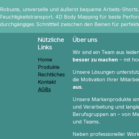
Robuste, universelle und äußerst bequeme Arbeits-Shorts
Feuchtigkeitstransport. 4D Body Mapping für beste Perfo
durchgängiges Schnittteil zwischen den Beinen für perfekt
Nützliche
Über uns
Links
Wir sind ein Team aus leide
Home
besser zu machen
– mit ho
Produkte
Unsere Lösungen unterstützen
Rechtliches
die Motivation Ihrer Mitarb
Kontakt
aus
.
AGBs
Unsere Markenprodukte si
und Verarbeitung und langle
Berufsgruppen an – von Med
und Teams.
Neben professioneller Wor