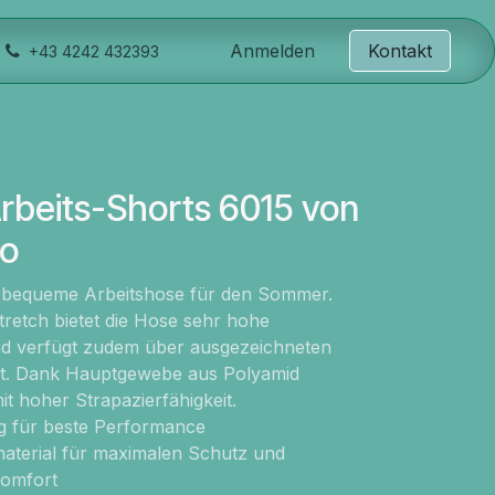
Anmelden
Kontakt
+43 4242 432393
rbeits-Shorts 6015 von
ro
 bequeme Arbeitshose für den Sommer.
etch bietet die Hose sehr hohe
nd verfügt zudem über ausgezeichneten
ort. Dank Hauptgewebe aus Polyamid
t hoher Strapazierfähigkeit.
 für beste Performance
aterial für maximalen Schutz und
komfort