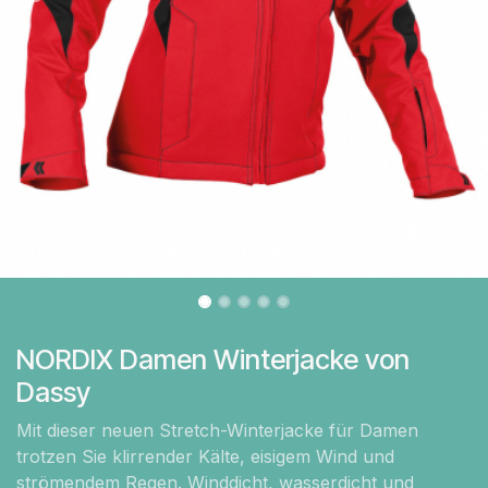
NORDIX Damen Winterjacke von
Dassy
Mit dieser neuen Stretch-Winterjacke für Damen
trotzen Sie klirrender Kälte, eisigem Wind und
strömendem Regen. Winddicht, wasserdicht und