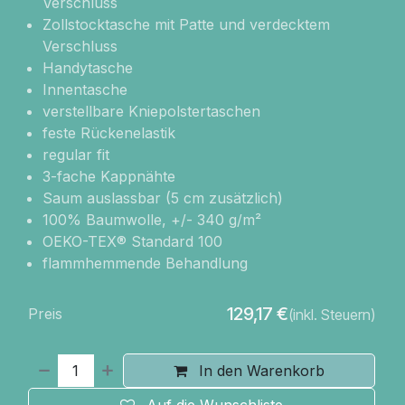
Verschluss
Zollstocktasche mit Patte und verdecktem
Verschluss
Handytasche
Innentasche
verstellbare Kniepolstertaschen
feste Rückenelastik
regular fit
3-fache Kappnähte
Saum auslassbar (5 cm zusätzlich)
100% Baumwolle, +/- 340 g/m²
OEKO-TEX® Standard 100
flammhemmende Behandlung
129,17
€
Preis
(inkl. Steuern)
In den Warenkorb
Auf die Wunschliste