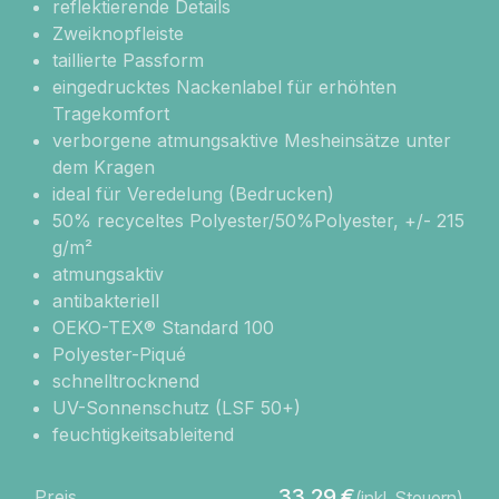
reflektierende Details
Zweiknopfleiste
taillierte Passform
eingedrucktes Nackenlabel für erhöhten
Tragekomfort
verborgene atmungsaktive Mesheinsätze unter
dem Kragen
ideal für Veredelung (Bedrucken)
50% recyceltes Polyester/50%Polyester, +/- 215
g/m²
atmungsaktiv
antibakteriell
OEKO-TEX® Standard 100
Polyester-Piqué
schnelltrocknend
UV-Sonnenschutz (LSF 50+)
feuchtigkeitsableitend
33,29
€
Preis
(inkl. Steuern)