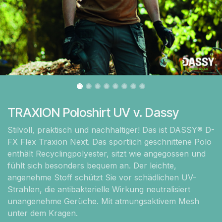
TRAXION Poloshirt UV v. Dassy
Stilvoll, praktisch und nachhaltiger! Das ist DASSY® D-
FX Flex Traxion Next. Das sportlich geschnittene Polo
enthält Recyclingpolyester, sitzt wie angegossen und
fühlt sich besonders bequem an. Der leichte,
angenehme Stoff schützt Sie vor schädlichen UV-
Strahlen, die antibakterielle Wirkung neutralisiert
unangenehme Gerüche. Mit atmungsaktivem Mesh
unter dem Kragen.