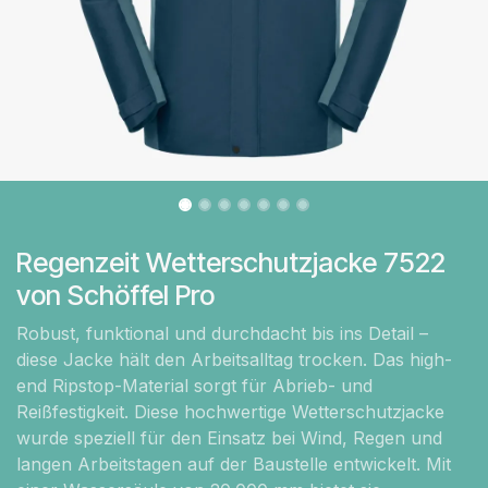
Regenzeit Wetterschutzjacke 7522
von Schöffel Pro
Robust, funktional und durchdacht bis ins Detail –
diese Jacke hält den Arbeitsalltag trocken. Das high-
end Ripstop-Material sorgt für Abrieb- und
Reißfestigkeit. Diese hochwertige Wetterschutzjacke
wurde speziell für den Einsatz bei Wind, Regen und
langen Arbeitstagen auf der Baustelle entwickelt. Mit