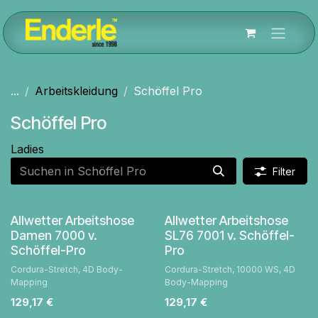
Zum Inhalt springen
...
Arbeitskleidung
Schöffel Pro
Schöffel Pro
Ladies
Filter
Allwetter Arbeitshose
Allwetter Arbeitshose
Damen 7000 v.
SL76 7001 v. Schöffel-
Schöffel-Pro
Pro
Cordura-Stretch, 4D Body-
Cordura-Stretch, 10000 WS, 4D
Mapping
Body-Mapping
129,17
€
129,17
€