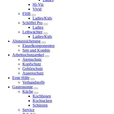
Hi-Viz
Vivid
FHB
Ladies/Kids
Schöffel Pro
Ladies
Leibwächter
Ladies/Kids
Absturzsicherung
Einzelkomponenten
Sets und Kombis
Arbeitsschutzartikel
Atemschutz
Kopfschutz
Gehörschutz
Augenschutz
Erste Hilfe
Verbandstoffe
Gastronomie
Küche
Kochhosen
Kochjacken
Schürzen
Service