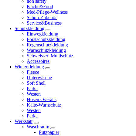
non safety
Küche&Food
Med-Pflege-Wellness
Schuh-Zubehör
Service&Business
Schutzkleidung
Einwegkleidung
Forstschutzkleidung
Regenschutzkleidung
Warnschutzkleidung
Schweisser_Multischutz
Accessoires
Winterkleidung
Fleece
Unterwäsche
Soft Shell
Parka
Westen
Hosen Overalls
Kälte-Warnschutz
Westen
Parka
Werkstatt
Waschraum
Putzpapier