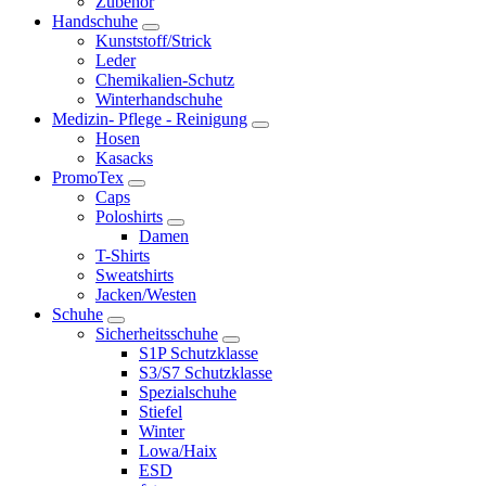
Zubehör
Handschuhe
Kunststoff/Strick
Leder
Chemikalien-Schutz
Winterhandschuhe
Medizin- Pflege - Reinigung
Hosen
Kasacks
PromoTex
Caps
Poloshirts
Damen
T-Shirts
Sweatshirts
Jacken/Westen
Schuhe
Sicherheitsschuhe
S1P Schutzklasse
S3/S7 Schutzklasse
Spezialschuhe
Stiefel
Winter
Lowa/Haix
ESD