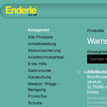
Zum Inhalt springen
Home
Kontakt
Shop
AGB
Kategorien
Produkte
Alle Produkte
Warns
Arbeitskleidung
Absturzsicherung
Einwegkle
Arbeitsschutzartikel
Erste Hilfe
Gastronomie
ARUBA Wa
Auf die Wunsch
Bundhose
Handschuhe
stretch
Medizin- Pflege -
SL76/86 v
Reinigung
Dassy
PromoTex
EN ISO 20471
Schuhe
Kl.2, mit Stret
Knietaschen