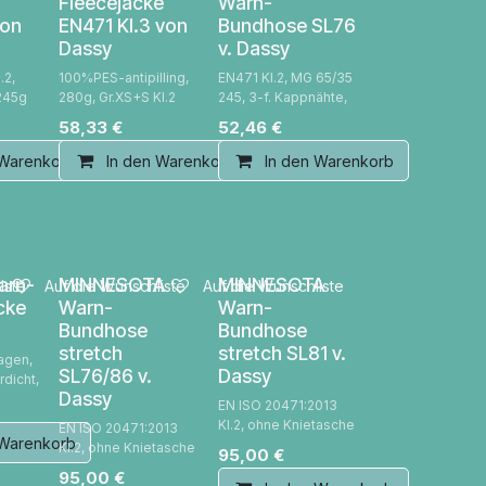
Fleecejacke
Warn-
von
EN471 Kl.3 von
Bundhose SL76
Dassy
v. Dassy
.2,
100%PES-antipilling,
EN471 Kl.2, MG 65/35
245g
280g, Gr.XS+S Kl.2
245, 3-f. Kappnähte,
58,33
€
52,46
€
 Warenkorb
In den Warenkorb
In den Warenkorb
arn-
MINNESOTA
MINNESOTA
iste
Auf die Wunschliste
Auf die Wunschliste
cke
Warn-
Warn-
Bundhose
Bundhose
stretch
stretch SL81 v.
agen,
SL76/86 v.
Dassy
rdicht,
Dassy
EN ISO 20471:2013
Kl.2, ohne Knietasche
EN ISO 20471:2013
 Warenkorb
Kl.2, ohne Knietasche
95,00
€
95,00
€