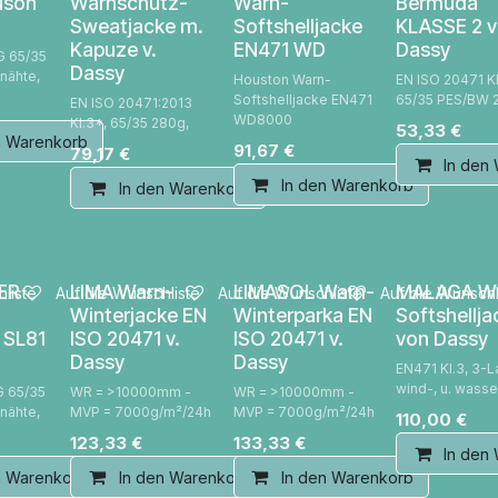
uson
Warnschutz-
Warn-
Bermuda
Sweatjacke m.
Softshelljacke
KLASSE 2 
Kapuze v.
EN471 WD
Dassy
G 65/35
Dassy
pnähte,
Houston Warn-
EN ISO 20471 Kl
Softshelljacke EN471
65/35 PES/BW 
EN ISO 20471:2013
WD8000
Kl.3*, 65/35 280g,
53,33
€
n Warenkorb
91,67
€
79,17
€
In den
In den Warenkorb
In den Warenkorb
ER
LIMA Warn-
LIMASOL Warn-
MALAGA W
liste
Auf die Wunschliste
Auf die Wunschliste
Auf die Wunschl
Winterjacke EN
Winterparka EN
Softshellja
 SL81
ISO 20471 v.
ISO 20471 v.
von Dassy
Dassy
Dassy
EN471 Kl.3, 3-L
wind-, u. wasse
G 65/35
WR = >10000mm -
WR = >10000mm -
pnähte,
MVP = 7000g/m²/24h
MVP = 7000g/m²/24h
110,00
€
123,33
€
133,33
€
In den
n Warenkorb
In den Warenkorb
In den Warenkorb