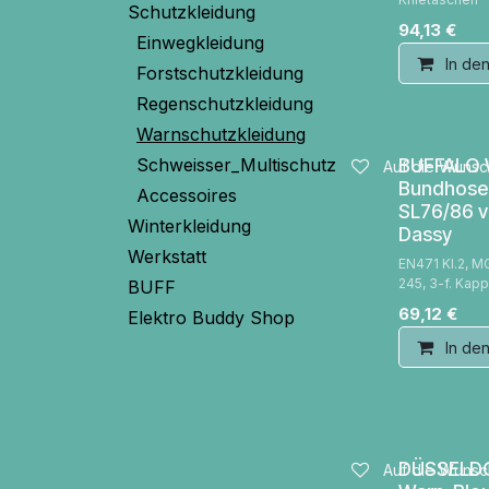
Schutzkleidung
94,13
€
Einwegkleidung
In de
Forstschutzkleidung
Regenschutzkleidung
Warnschutzkleidung
Schweisser_Multischutz
BUFFALO 
Auf die Wunsch
Bundhose
Accessoires
SL76/86 
Winterkleidung
Dassy
Werkstatt
EN471 Kl.2, M
245, 3-f. Kap
BUFF
69,12
€
Elektro Buddy Shop
In de
DÜSSELD
Auf die Wunsch