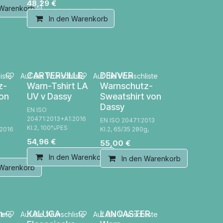
48,29
€
 Warenkorb
In den Warenkorb
CARTERVILLE
DENVER
iste
Auf die Wunschliste
Auf die Wunschliste
z-
Warn-Tshirt LA
Warnschutz-
von
UV v Dassy
Sweatshirt von
Dassy
EN ISO
20471:2013+A1:2016
EN ISO 20471:2013
Kl.2, 100%PES
:2016
Kl.2, 65/35 280g,
54,96
€
55,00
€
In den Warenkorb
In den Warenkorb
 Warenkorb
n-
KALUGA
LANCASTER
iste
Auf die Wunschliste
Auf die Wunschliste