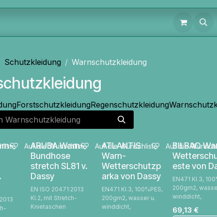
Schutzkleidung
Warnschutzkleidung
chutzkleidung
idung
Forstschutzkleidung
Regenschutzkleidung
Warnschutzk
rn-
ARUBA Warn-
ATLANTIS
BILBAO Wa
liste
Auf die Wunschliste
Auf die Wunschliste
Auf die Wunschl
Bundhose
Warn-
Wettersch
stretch SL81 v.
Wetterschutzp
este von D
.
Dassy
arka von Dassy
EN471 Kl.3, 10
200gm2, wasser
EN ISO 20471:2013
EN471 Kl.3, 100%PES,
winddicht,
Kl.2, mit Stretch-
200gm2, wasser u.
:2013
Knietaschen
winddicht,
ch-
69,13
€