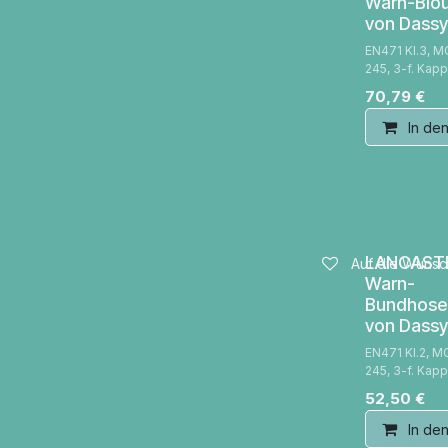
Warn-Blo
von Dassy
EN471 Kl.3, M
245, 3-f. Kap
70,79
€
In de
LANCAST
Auf die Wunsch
Warn-
Bundhose
von Dassy
EN471 Kl.2, M
245, 3-f. Kap
52,50
€
In de