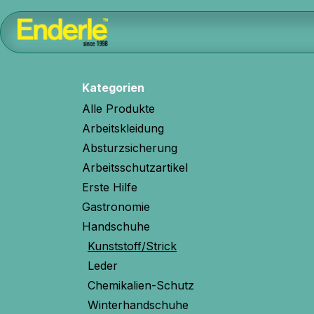
Zum Inhalt springen
Home
Kontakt
Shop
AGB
Kategorien
Alle Produkte
Arbeitskleidung
Absturzsicherung
Arbeitsschutzartikel
Erste Hilfe
Gastronomie
Handschuhe
Kunststoff/Strick
Leder
Chemikalien-Schutz
Winterhandschuhe