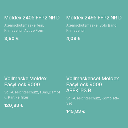
Moldex 2405 FFP2 NR D
Moldex 2495 FFP2 NR D
Atemschutzmaske fein,
Atemschutzmaske, Solo Band,
Klimaventil, Active Form
Klimaventil,
3,50
€
4,08
€
Vollmaske Moldex
Vollmaskenset Moldex
EasyLock 9000
EasyLock 9000
ABEK1P3 R
Voll-Gesichtsschutz, f.Gas,Dampf
u. Partikelfilter
Voll-Gesichtsschutz, Komplett-
Set
120,83
€
145,83
€